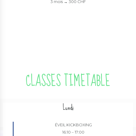
3 mois → 300 CHF
CLASSES TIMETABLE
Lundi
ÉVEIL KICKBOXING
16:10
–
17:00