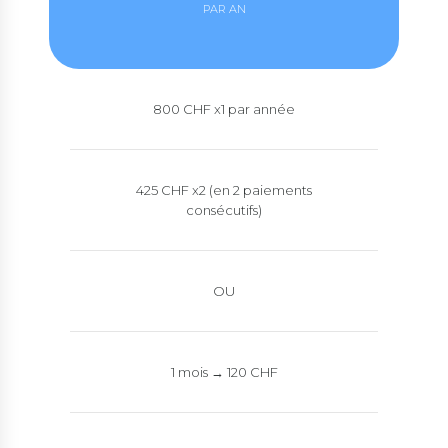
PAR AN
800 CHF x1 par année
425 CHF x2 (en 2 paiements
consécutifs)
OU
1 mois → 120 CHF