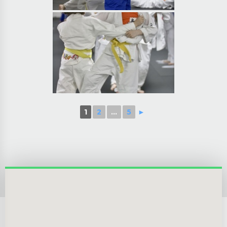
1
2
...
5
►